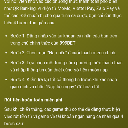
với hội viên nhờ vào các phương thức thanh toán phổ biến
như QR Banking, ví điện tử MoMo, Viettel Pay, Zalo Pay và
thẻ cào. Để chuẩn bị cho quá trình cá cược, bạn chỉ cần thực
hiện 4 bước đơn giản sau:
Bước 1: Đăng nhập vào tài khoản cá nhân của bạn trên
trang chủ chính thức của
999BET
.
Bước 2: Chọn mục “Nạp tiền” ở cuối thanh menu chính.
Bước 3: Lựa chọn một trong năm phương thức thanh toán
và nhập thông tin cần thiết cùng số tiền muốn nạp.
Bước 4: Kiểm tra lại tất cả thông tin trước khi xác nhận
giao dịch và nhấn “Nạp tiền ngay” để hoàn tất.
Rút tiền hoàn toàn miễn phí
Sau khi chiến thắng, các game thủ có thể dễ dàng thực hiện
việc rút tiền từ ví game về tài khoản ngân hàng cá nhân qua 4
bước sau: