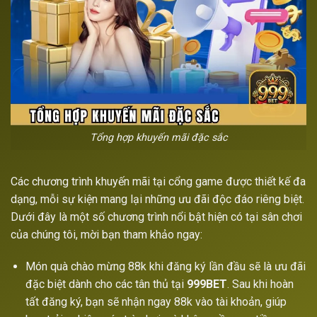
Tổng hợp khuyến mãi đặc sắc
Các chương trình khuyến mãi tại cổng game được thiết kế đa
dạng, mỗi sự kiện mang lại những ưu đãi độc đáo riêng biệt.
Dưới đây là một số chương trình nổi bật hiện có tại sân chơi
của chúng tôi, mời bạn tham khảo ngay:
Món quà chào mừng 88k khi đăng ký lần đầu sẽ là ưu đãi
đặc biệt dành cho các tân thủ tại
999BET
. Sau khi hoàn
tất đăng ký, bạn sẽ nhận ngay 88k vào tài khoản, giúp