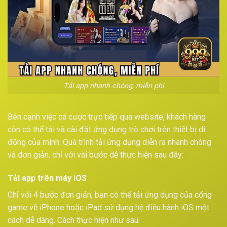
Tải app nhanh chóng, miễn phí
Bên cạnh việc cá cược trực tiếp qua website, khách hàng
còn có thể tải và cài đặt ứng dụng trò chơi trên thiết bị di
động của mình. Quá trình tải ứng dụng diễn ra nhanh chóng
và đơn giản, chỉ với vài bước dễ thực hiện sau đây:
Tải app trên máy iOS
Chỉ với 4 bước đơn giản, bạn có thể tải ứng dụng của cổng
game về iPhone hoặc iPad sử dụng hệ điều hành iOS một
cách dễ dàng. Cách thực hiện như sau: