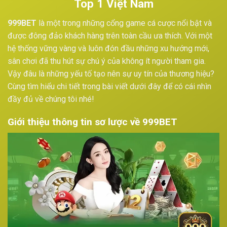
Top 1 Việt Nam
999BET
là một trong những cổng game cá cược nổi bật và
được đông đảo khách hàng trên toàn cầu ưa thích. Với một
hệ thống vững vàng và luôn đón đầu những xu hướng mới,
sân chơi đã thu hút sự chú ý của không ít người tham gia.
Vậy đâu là những yếu tố tạo nên sự uy tín của thương hiệu?
Cùng tìm hiểu chi tiết trong bài viết dưới đây để có cái nhìn
đầy đủ về chúng tôi nhé!
Giới thiệu thông tin sơ lược về 999BET