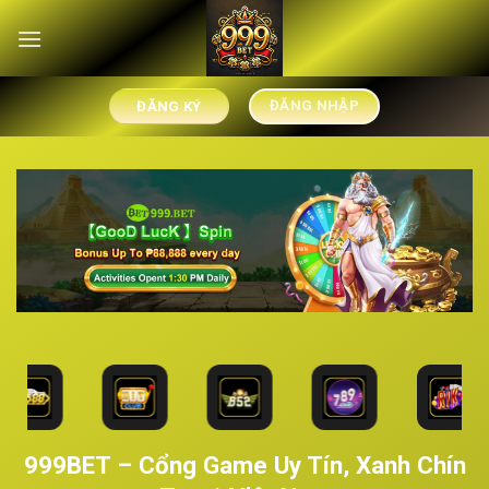
Chuyển
đến
nội
dung
ĐĂNG NHẬP
ĐĂNG KÝ
999BET – Cổng Game Uy Tín, Xanh Chín