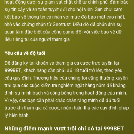
hoạt động dưới sự giám sát chặt chẽ từ chính phủ, đảm bảo
sự tin cậy và an toàn tuyệt đối cho hội viên. Sân chơi cam
kết bảo vệ thông tin cá nhân với mức độ bảo mật cao nhất,
nhờ vào chứng nhận từ Geotrust. Điều đó đã phản ánh sự
quan tâm đặc biệt của cổng game đối với việc bảo vệ dữ
liệu riêng tư của người tham gia.
Yêu cầu về độ tuổi
Để đăng ký tài khoản và tham gia cá cược trực tuyến tại
999BET
, khách hàng cần phải đủ 18 tuổi trở lên, theo yêu
cầu quy định. Thương hiệu của chúng tôi cũng thường xuyên
trải qua các cuộc kiểm tra nghiêm ngặt hàng năm để khẳng
định sự minh bạch và công bằng trong hoạt động của mình.
Vì vậy, các bạn cần phải chắc chắn rằng mình đã đủ tuổi
trước khi tham gia cá cược, nhằm tuân thủ các quy định pháp
lý hiện hành.
Những điểm mạnh vượt trội chỉ có tại 999BET