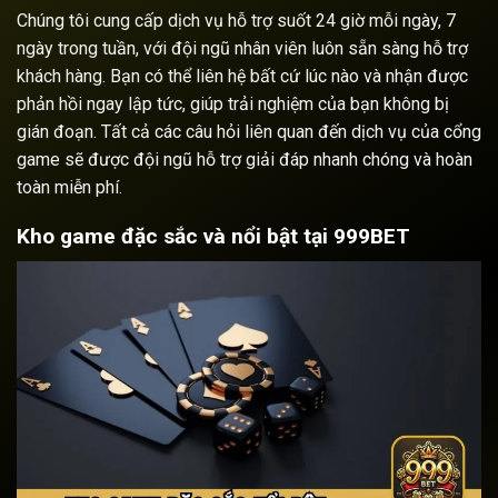
Chúng tôi cung cấp dịch vụ hỗ trợ suốt 24 giờ mỗi ngày, 7
ngày trong tuần, với đội ngũ nhân viên luôn sẵn sàng hỗ trợ
khách hàng. Bạn có thể liên hệ bất cứ lúc nào và nhận được
phản hồi ngay lập tức, giúp trải nghiệm của bạn không bị
gián đoạn. Tất cả các câu hỏi liên quan đến dịch vụ của cổng
game sẽ được đội ngũ hỗ trợ giải đáp nhanh chóng và hoàn
toàn miễn phí.
Kho game đặc sắc và nổi bật tại 999BET