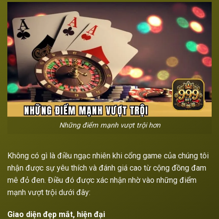
Những điểm mạnh vượt trội hơn
Không có gì là điều ngạc nhiên khi cổng game của chúng tôi
nhận được sự yêu thích và đánh giá cao từ cộng đồng đam
mê đỏ đen. Điều đó được xác nhận nhờ vào những điểm
mạnh vượt trội dưới đây:
Giao diện đẹp mắt, hiện đại