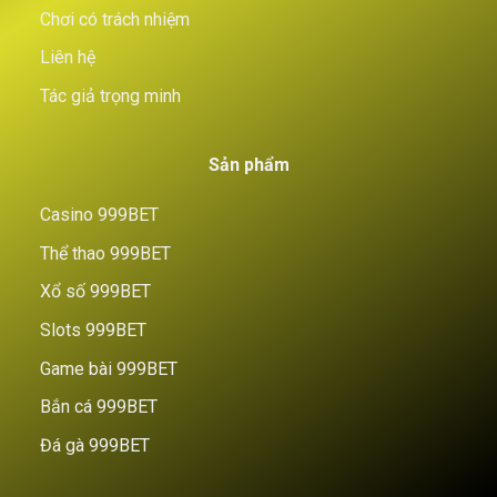
Chơi có trách nhiệm
Liên hệ
Tác giả trọng minh
Sản phẩm
Casino 999BET
Thể thao 999BET
Xổ số 999BET
Slots 999BET
Game bài 999BET
Bắn cá 999BET
Đá gà 999BET