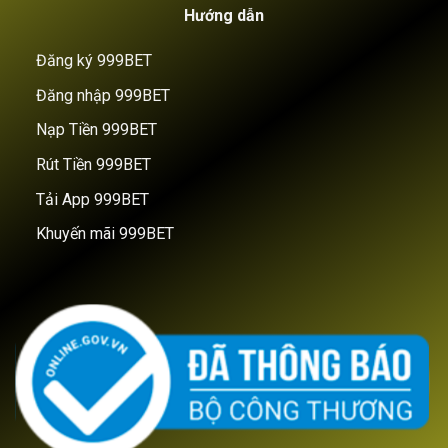
Hướng dẫn
Đăng ký 999BET
Đăng nhập 999BET
Nạp Tiền 999BET
Rút Tiền 999BET
Tải App 999BET
Khuyến mãi 999BET