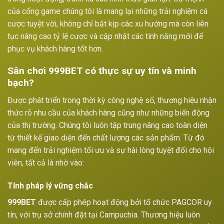
của cổng game chúng tôi là mang lại những trải nghiệm cá
cược tuyệt vời, không chỉ bắt kịp các xu hướng mà còn liên
tục nâng cao tỷ lệ cược và cập nhật các tính năng mới để
phục vụ khách hàng tốt hơn.
Sân chơi 999BET có thực sự uy tín và minh
bạch?
Được phát triển trong thời kỳ công nghệ số, thương hiệu nhận
thức rõ nhu cầu của khách hàng cũng như những biến động
của thị trường. Chúng tôi luôn tập trung nâng cao toàn diện
từ thiết kế giao diện đến chất lượng các sản phẩm. Từ đó
mang đến trải nghiệm tối ưu và sự hài lòng tuyệt đối cho hội
viên, tất cả là nhờ vào:
Tính pháp lý vững chắc
999BET
được cấp phép hoạt động bởi tổ chức PAGCOR uy
tín, với trụ sở chính đặt tại Campuchia. Thương hiệu luôn