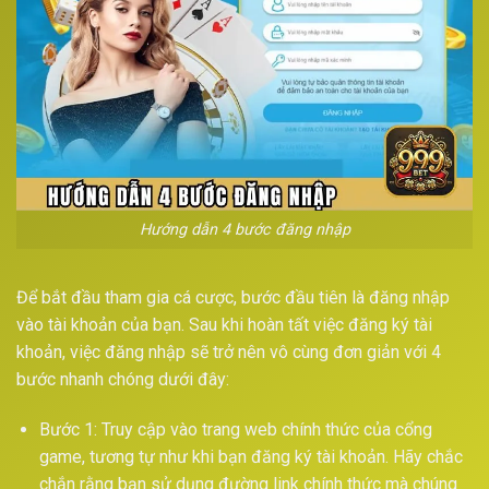
Hướng dẫn 4 bước đăng nhập
Để bắt đầu tham gia cá cược, bước đầu tiên là đăng nhập
vào tài khoản của bạn. Sau khi hoàn tất việc đăng ký tài
khoản, việc đăng nhập sẽ trở nên vô cùng đơn giản với 4
bước nhanh chóng dưới đây:
Bước 1: Truy cập vào trang web chính thức của cổng
game, tương tự như khi bạn đăng ký tài khoản. Hãy chắc
chắn rằng bạn sử dụng đường link chính thức mà chúng