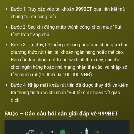
Bước 1: Truy cập vào tài khoản
999BET
qua liên kết mà
chúng tôi đã cung cấp.
Bước 2: Sau khi đăng nhập thành công, chọn mục “Rút
tiền” trên trang chủ.
Bước 3: Tại đây, hệ thống sẽ cho phép bạn chọn giữa hai
phương thức rút tiền: tài khoản ngân hàng hoặc thẻ cào.
Bạn cần lựa chọn một trong hai hình thức này, sau đó
chọn ngân hàng hoặc nhà mạng nhận thẻ cào, và nhập số
tiền muốn rút (tối thiểu là 100.000 VNĐ).
Bước 4: Nhập mật khẩu rút tiền đã được thay đổi và kiểm
tra thông tin trước khi nhấn “Rút tiền” để hoàn tất giao
dịch.
FAQs – Các câu hỏi cần giải đáp về 999BET